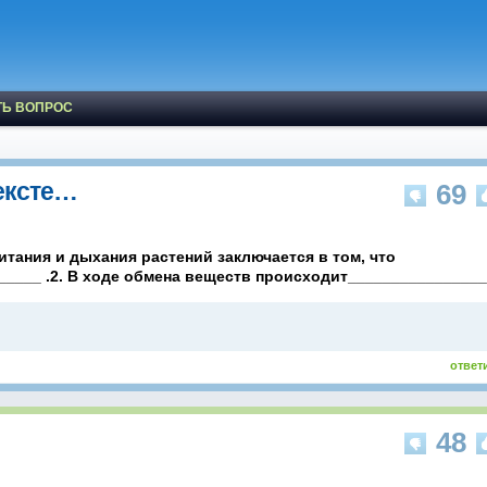
ТЬ ВОПРОС
тексте…
69
питания и дыхания растений заключается в том, что
_____ .2. В ходе обмена веществ происходит________________
ответ
48