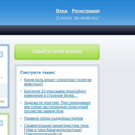
Вход
Регистрация
О проекте
Как заработать?
Задайте свой вопрос
Смотрите также:
 .
Какую роль играет хлоропласт в клетке
животных?
Биология 10 класскакие произойдут
изменения в строении белка…
ить
Задачка по генетике, При схрещуванні
між собою чистопорідних білих курей
потомство завжди біле
Правило сбора съедобных грибов
Сравнительная характеристика типа:
Губки и типа Кишечнополостные!
Помогитепожалуйста!