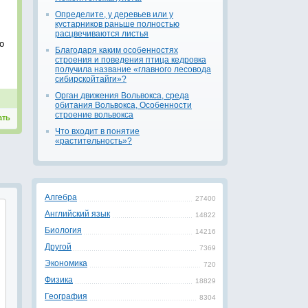
Определите, у деревьев или у
кустарников раньше полностью
расцвечиваются листья
о
Благодаря каким особенностях
строения и поведения птица кедровка
получила название «главного лесовода
сибирскойтайги»?
Орган движения Вольвокса, среда
обитания Вольвокса, Особенности
строение вольвокса
ать
Что входит в понятие
«растительность»?
Алгебра
27400
Английский язык
14822
Биология
14216
Другой
7369
Экономика
720
Физика
18829
География
8304