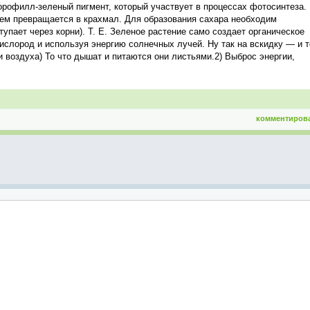
лорофилл-зеленый пигмент, который участвует в процессах фотосинтеза.
атем превращается в крахмал. Для образования сахара необходим
ступает через корни). Т. Е. Зеленое растение само создает органическое
ислород и используя энергию солнечных лучей. Ну так на вскидку — и т
и воздуха) То что дышат и питаются они листьями.2) Выброс энергии,
комментиров