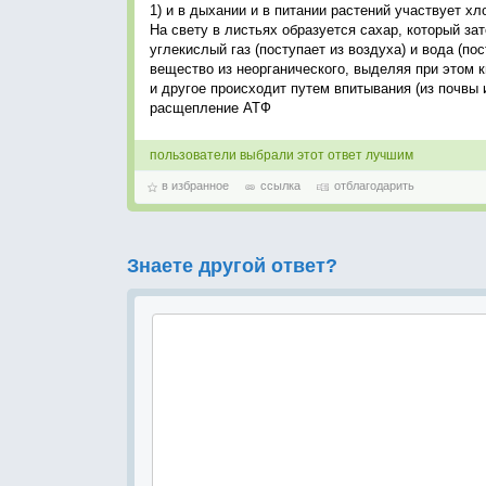
1) и в дыхании и в питании растений участвует х
На свету в листьях образуется сахар, который з
углекислый газ (поступает из воздуха) и вода (по
вещество из неорганического, выделяя при этом к
и другое происходит путем впитывания (из почвы 
расщепление АТФ
пользователи выбрали этот ответ лучшим
в избранное
ссылка
отблагодарить
Знаете другой ответ?