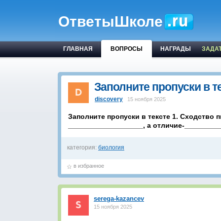
ОтветыШколе
ГЛАВНАЯ
ВОПРОСЫ
НАГРАДЫ
ЗАДА
Заполните пропуски в 
discovery
15 ноября 2025
Заполните пропуски в тексте 1. Сходство 
___________________, а отличие-_________
категория:
биология
в избранное
serega-kazancev
15 ноября 2025