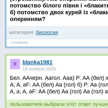
потомство білого півня і «блакит
б) потомство двох курей із «бла
оперенням?
категория:
биология
в избранное
blanka1981
18 ноября 2025
Бел. ААчерн. Аагол. Ааа) Р: АА (бел) х
А; А, аF: АА (бел) Аа (гол) б) Р: Аа (гол
А, а; А, аF: АА (бел) Аа (гол) Аа (гол) 
пользователи выбрали этот ответ лучш