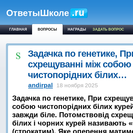
ОтветыШколе
ГЛАВНАЯ
ВОПРОСЫ
НАГРАДЫ
ЗАДАТЬ ВОПРОС
Задачка по генетике, Пр
схрещуванні між собою
чистопорідних білих…
andirpal
18 ноября 2025
Задачка по генетике, При схрещу
собою чистопорідних білих куре
завжди біле. Потомствовід схре
білих і чорних курей називають 
(строкатим). Яке оперення матиме