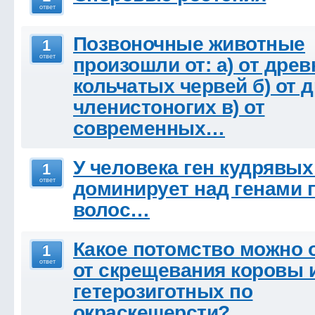
ответ
Позвоночные животные
1
ответ
произошли от: а) от древ
кольчатых червей б) от 
членистоногих в) от
современных…
У человека ген кудрявых
1
ответ
доминирует над генами
волос…
Какое потомство можно 
1
ответ
от скрещевания коровы 
гетерозиготных по
окраскешерсти?