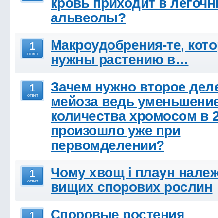
кровь приходит в легоч
альвеолы?
Макроудобрения-те, кот
1
ответ
нужны растению в…
Зачем нужно второе дел
1
ответ
мейоза ведь уменьшени
количества хромосом в 2
произошло уже при
первомделении?
Чому хвощ і плаун нале
1
ответ
вищих спорових рослин
Споровые ростения
1