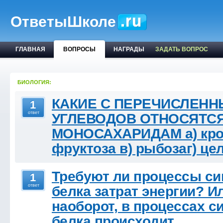
ОтветыШколе
ГЛАВНАЯ
ВОПРОСЫ
НАГРАДЫ
ЗАДАТЬ ВОПРОС
БИОЛОГИЯ:
КАКИЕ С ПЕРЕЧИСЛЕНН
1
ответ
УГЛЕВОДОВ ОТНОСЯТСЯ
МОНОСАХАРИДАМ а) кро
фруктоза в) рыбозаг) це
Требуют ли процессы си
1
ответ
белка затрат энергии? И
наоборот, в процессах с
белка происходит