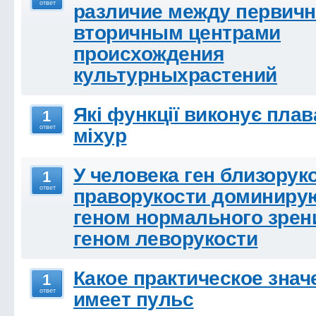
ответ
различие между первич
вторичным центрами
происхождения
культурныхрастений
Які функції виконує пла
1
ответ
міхур
У человека ген близорук
1
ответ
праворукости доминиру
геном нормального зрен
геном леворукости
Какое практическое знач
1
ответ
имеет пульс