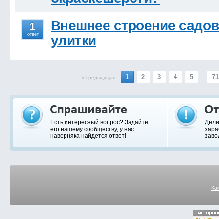
Внешнее строение садо
1
ответ
улитки
1
2
3
4
5
71
...
« предыдущая
Есть интересный вопрос? Задайте
Дели
его нашему сообществу, у нас
зара
наверняка найдется ответ!
заво
Ка