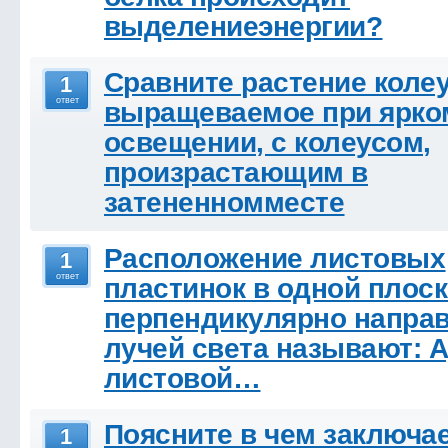
выделениеэнергии?
Сравните растение колеу
1
ответ
выращеваемое при ярко
освещении, с колеусом,
произрастающим в
затененномместе
Расположение листовых
1
ответ
пластинок в одной плос
перпендикулярно напра
лучей света называют: А
листовой…
Поясните в чем заключа
1