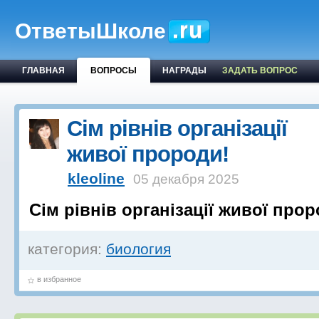
ОтветыШколе
ГЛАВНАЯ
ВОПРОСЫ
НАГРАДЫ
ЗАДАТЬ ВОПРОС
Сім рівнів організації
живої пророди!
kleoline
05 декабря 2025
Сім рівнів організації живої прор
категория:
биология
в избранное