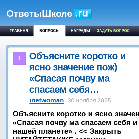
ОтветыШколе
ГЛАВНАЯ
ВОПРОСЫ
НАГРАДЫ
ЗАДАТЬ ВОПРОС
Объясните коротко и
ясно значение пож)
«Спасая почву ма
спасаем себя…
inetwoman
30 ноября 2025
Объясните коротко и ясно значе
«Спасая почву ма спасаем себя и
нашей планете» . << Закрыть