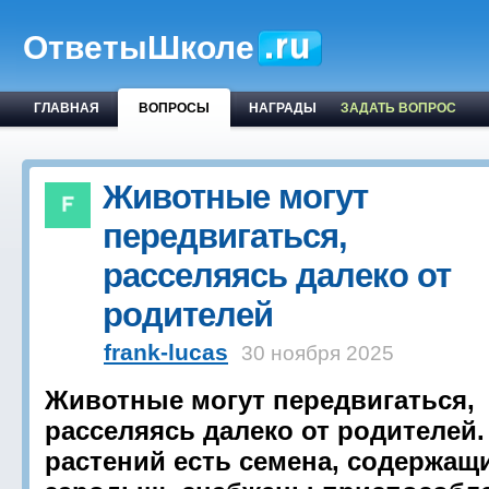
ОтветыШколе
ГЛАВНАЯ
ВОПРОСЫ
НАГРАДЫ
ЗАДАТЬ ВОПРОС
Животные могут
передвигаться,
расселяясь далеко от
родителей
frank-lucas
30 ноября 2025
Животные могут передвигаться,
расселяясь далеко от родителей.
растений есть семена, содержащ