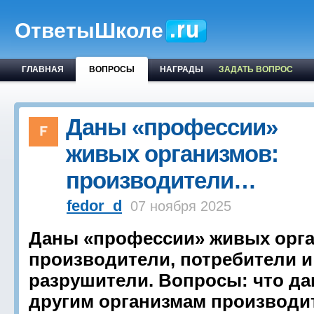
ОтветыШколе
ГЛАВНАЯ
ВОПРОСЫ
НАГРАДЫ
ЗАДАТЬ ВОПРОС
Даны «профессии»
живых организмов:
производители…
fedor_d
07 ноября 2025
Даны «профессии» живых орга
производители, потребители и
разрушители. Вопросы: что да
другим организмам производи