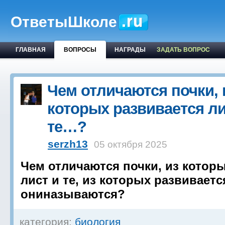
ОтветыШколе
ГЛАВНАЯ
ВОПРОСЫ
НАГРАДЫ
ЗАДАТЬ ВОПРОС
Чем отличаются почки, 
которых развивается ли
те…?
serzh13
05 октября 2025
Чем отличаются почки, из котор
лист и те, из которых развиваетс
ониназываются?
категория:
биология