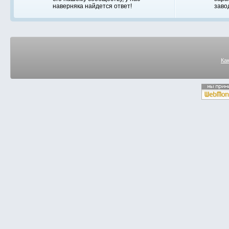
наверняка найдется ответ!
заво
Ка