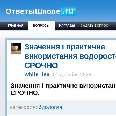
ОтветыШколе
ГЛАВНАЯ
ВОПРОСЫ
НАГРАДЫ
ЗАДАТЬ ВОПРОС
Значення і практичне
використання водорост
СРОЧНО
white_tea
01 декабря 2025
Значення і практичне використа
СРОЧНО.
категория:
биология