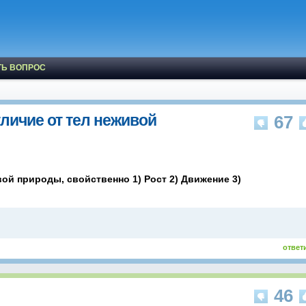
ТЬ ВОПРОС
личие от тел неживой
67
ой природы, свойственно 1) Рост 2) Движение 3)
ответ
46