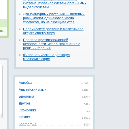
система, кровенос систем, органы дых,
выделитсистем
Два культурных растения — ячмень и
рожь, имеют одинаковое число
хромосом, но не скрещиваются
Перечислите растени и животныепо
ать
окружающему миру
Правила противопожарной
безопасности, используя знания о
реакции горения
Физиологическая адаптация
млекопитающих
Алгебра
27400
Английский язык
14822
Биология
14216
Другой
7369
Экономика
720
Физика
18829
География
8304