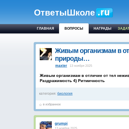
ОтветыШколе
ГЛАВНАЯ
ВОПРОСЫ
НАГРАДЫ
ЗАДА
Живым организмам в от
природы…
maxter
13 ноября 2025
Живым организмам в отличие от тел нежив
Раздражимость 4) Ритмичность
категория:
биология
в избранное
grumpi
13 ноября 2025