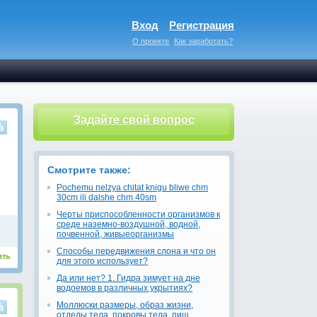
Вход
Регистрация
О проекте
Как заработать?
Задайте свой вопрос
Смотрите также:
Pochemu nelzya chitat knigu bliwe chm
30cm ili dalshe chm 40sm
Черты приспособленности организмов к
среде наземно-воздушной, водной,
почвенной, живыеорганизмы
Способы передвижения слона и что он
ить
для этого использует?
Да или нет? 1. Гидра зимует на дне
водоемов в различных укрытиях?
Моллюски размеры, образ жизни,
отделы тела, покровы тела, пищ