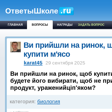
ОтветыШколе
ГЛАВНАЯ
ВОПРОСЫ
НАГРАДЫ
ЗАДАТЬ ВОПРОС
Ви прийшли на ринок, 
купити м'ясо
karat45
29 сентября 2025
Ви прийшли на ринок, щоб купити
будете його вибирати, щоб не пр
продукт, ураженийціп'яком?
категория:
биология