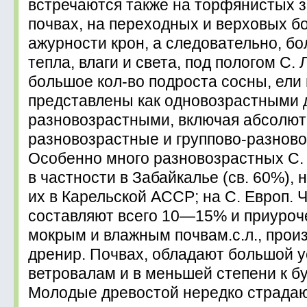
встречаются также на торфянистых 
почвах, на переходных и верховых б
ажурности крон, а следовательно, б
тепла, влаги и света, под пологом С.
большое кол-во подроста сосны, ели и
представлены как одновозрастными д
разновозрастными, включая абсолю
разновозрастные и группово-разнов
Особенно много разновозрастных С. Л
в частности в Забайкалье (св. 60%),
их в Карельской АССР; на С. Европ. 
составляют всего 10—15% и приуроче
мокрым и влажным почвам.с.л., про
дренир. Почвах, обладают большой у
ветровалам и в меньшей степени к б
Молодые древостой нередко страдаю