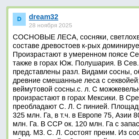
dream32
28 ноября 2025
СОСНОВЫЕ ЛЕСА, сосняки, светлохв
составе древостоев к-рых доминируе
Произрастают в умеренном поясе Се
также в горах Юж. Полушария. В Сев
представлены разл. Видами сосны, 
древние смешанные леса с секвойей; 
веймутовой сосны.с. л. С можжевель
произрастают в горах Мексики. В С
преобладают С. Л. С пинией. Площадь
325 млн. Га, в т.ч. в Европе 75, Азии 
млн. Га. В ССР ок. 120 млн. Га с зап
млрд. М3. С. Л. Состоят преим. Из с