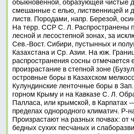
обыкновенной, образующей чистые д
смешанные с елью, лиственницей и 
листв. Породами, напр. Березой, оси
На терр. ССР С. Л. Распространены 
лесной и лесостепной зонах, за иск
Сев.-Вост. Сибири, пустынных и пол
Казахстана и Ср. Азии. На юж. Грани
распространения сосны отмечается 
произрастание в степной зоне (Бузул
островные боры в Казахском мелкос
Кулундинские ленточные боры в Зап. 
горном Крыму и на Кавказе С. Л. Об
Палласа, или крымской, в Карпатах —
пределах однородного климатич. Р-на
Произрастают на разных почвах: от 
бедных сухих песчаных и слаборазв