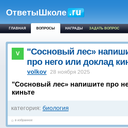
ОтветыШколе
ГЛАВНАЯ
ВОПРОСЫ
НАГРАДЫ
ЗАДАТЬ ВОПРОС
"Сосновый лес» напиш
про него или доклад ки
volkov
28 ноября 2025
"Сосновый лес» напишите про не
киньте
категория:
биология
в избранное