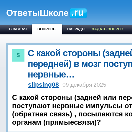
ОтветыШколе
ГЛАВНАЯ
ВОПРОСЫ
НАГРАДЫ
ЗАДАТЬ ВОПРОС
С какой стороны (задне
передней) в мозг посту
нервные…
slipsing08
09 декабря 2025
С какой стороны (задней или пер
поступают нервные импульсы от
(обратная связь) , посылаются к
органам (прямыесвязи)?