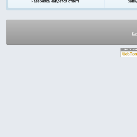
наверняка найдется ответ!
заво
Ка