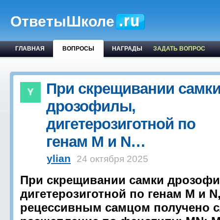
ОтветыШколе
ГЛАВНАЯ
ВОПРОСЫ
НАГРАДЫ
ЗАДАТЬ ВОПРОС
При скрещивании самк
дрозофилы,
дигетерозиготной по
генам М и N…
ylian
24 октября 2025
При скрещивании самки дрозоф
дигетерозиготной по генам М и N,
рецессивным самцом получено 