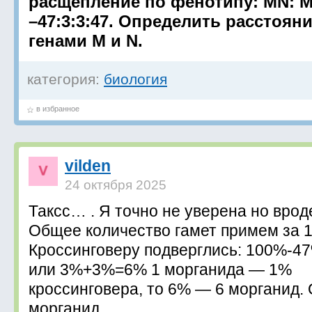
расщепление по фенотипу: MN: M
–47:3:3:47. Определить расстоян
генами М и N.
категория:
биология
в избранное
vilden
24 октября 2025
Таксс… . Я точно не уверена но вроде
Общее количество гамет примем за 
Кроссинговеру подверглись: 100%-
или 3%+3%=6% 1 морганида — 1%
кроссинговера, то 6% — 6 морганид. 
морганид