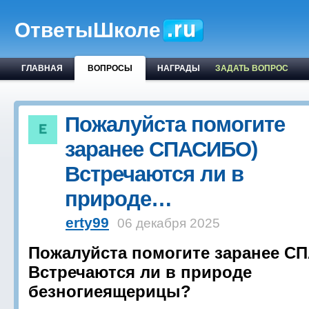
ОтветыШколе
ГЛАВНАЯ
ВОПРОСЫ
НАГРАДЫ
ЗАДАТЬ ВОПРОС
Пожалуйста помогите
заранее СПАСИБО)
Встречаются ли в
природе…
erty99
06 декабря 2025
Пожалуйста помогите заранее С
Встречаются ли в природе
безногиеящерицы?