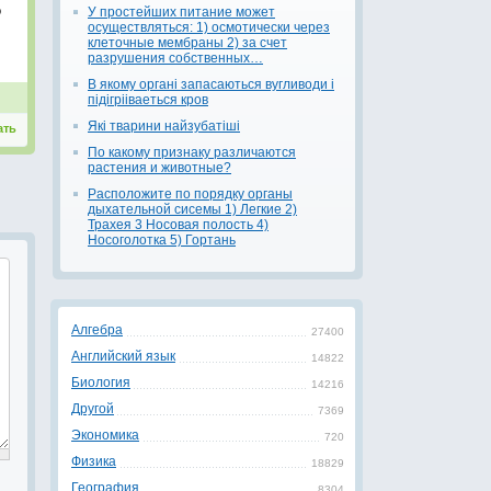
о
У простейших питание может
осуществляться: 1) осмотически через
клеточные мембраны 2) за счет
разрушения собственных…
В якому органі запасаються вугливоди і
підігрііваеться кров
Які тварини найзубатіші
ать
По какому признаку различаются
растения и животные?
Расположите по порядку органы
дыхательной сисемы 1) Легкие 2)
Трахея 3 Носовая полость 4)
Носоголотка 5) Гортань
Алгебра
27400
Английский язык
14822
Биология
14216
Другой
7369
Экономика
720
Физика
18829
География
8304