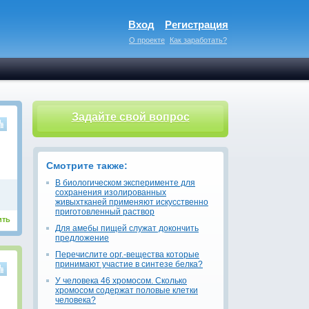
Вход
Регистрация
О проекте
Как заработать?
Задайте свой вопрос
Смотрите также:
В биологическом эксперименте для
сохранения изолированных
живыхтканей применяют искусственно
приготовленный раствор
ить
Для амебы пищей служат докончить
предложение
Перечислите орг.-вещества которые
принимают участие в синтезе белка?
У человека 46 хромосом. Сколько
хромосом содержат половые клетки
человека?