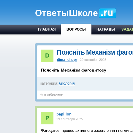
ОтветыШколе
ГЛАВНАЯ
ВОПРОСЫ
НАГРАДЫ
ЗАДА
Поясніть Механізм фаго
dima_dnepr
29 сентября 2025
Поясніть Механізм фагоцитозу
категория:
биология
в избранное
papillon
29 сентября 2025
Фагоцитоз, процес активного захоплення і поглин