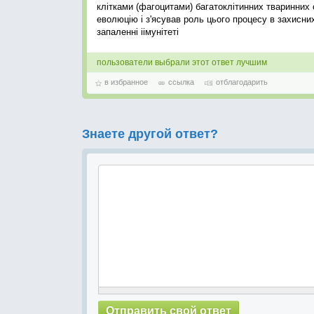
клітками (фагоцитами) багатоклітинних тваринних о
еволюцію і з'ясував роль цього процесу в захисни
запаленні іімунітеті
пользователи выбрали этот ответ лучшим
в избранное
ссылка
отблагодарить
Знаете другой ответ?