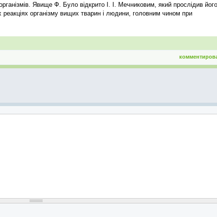
рганізмів. Явище Ф. Було відкрито І. І. Мечниковим, який прослідив йог
х реакціях організму вищих тварин і людини, головним чином при
комментиров