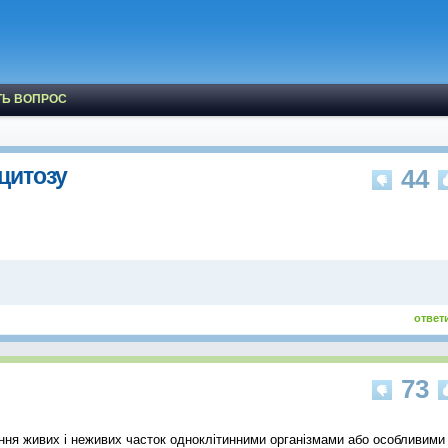
ТЬ ВОПРОС
цитозу
44
ответ
73
ання живих і неживих часток одноклітинними організмами або особливими