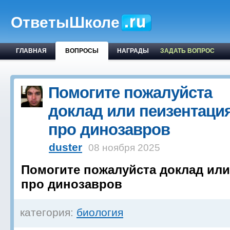
ОтветыШколе
ГЛАВНАЯ
ВОПРОСЫ
НАГРАДЫ
ЗАДАТЬ ВОПРОС
Помогите пожалуйста
доклад или пеизентаци
про динозавров
duster
08 ноября 2025
Помогите пожалуйста доклад или
про динозавров
категория:
биология