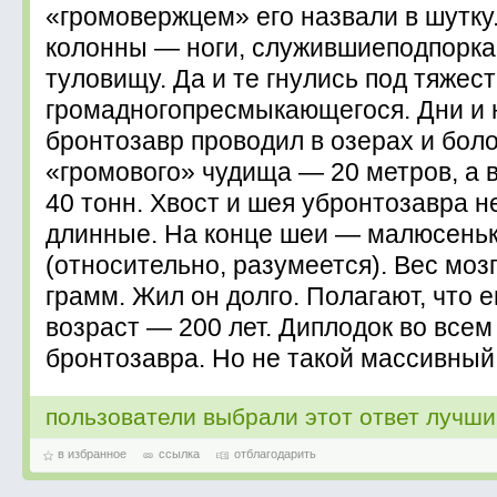
«громовержцем» его назвали в шутку
колонны — ноги, служившиеподпорк
туловищу. Да и те гнулись под тяжес
громадногопресмыкающегося. Дни и 
бронтозавр проводил в озерах и бол
«громового» чудища — 20 метров, а в
40 тонн. Хвост и шея убронтозавра 
длинные. На конце шеи — малюсеньк
(относительно, разумеется). Вес моз
грамм. Жил он долго. Полагают, что 
возраст — 200 лет. Диплодок во всем
бронтозавра. Но не такой массивный,
пользователи выбрали этот ответ лучш
в избранное
ссылка
отблагодарить