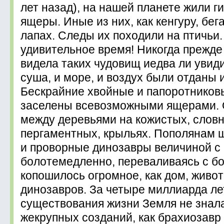
лет назад), на нашей планете жили г
ящеры. Иные из них, как кенгуру, бег
лапах. Следы их походили на птичьи
удивительное время! Никогда прежде
видела таких чудовищ иедва ли увиди
суша, и море, и воздух были отданы 
Бескрайние хвойные и папоротников
заселены всевозможными ящерами. 
между деревьями на кожистых, слов
пергаментных, крыльях. Пополянам 
и проворные динозавры величиной с к
болотемедленно, переваливаясь с бок
копошилось огромное, как дом, живо
динозавров. За четыре миллиарда ле
существования жизни Земля не знала
жекрупных созданий, как брахиозавр 