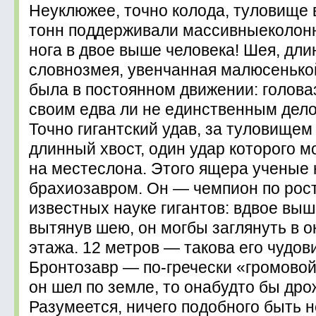
Неуклюжее, точно колода, туловище 
тонн поддерживали массивныеколонн
нога в двое выше человека! Шея, длин
словнозмея, увенчанная малюсенькой
была в постоянном движении: голов
своим едва ли не единственным дел
Точно гигантский удав, за туловищем
длинный хвост, один удар которого м
на местеслона. Этого ящера ученые
брахиозавром. Он — чемпион по рос
известных науке гигантов: вдвое вы
вытянув шею, он могбы заглянуть в о
этажа. 12 метров — такова его чудо
Бронтозавр — по-гречески «громовой
он шел по земле, то онабудто бы дро
Разумеется, ничего подобного быть 