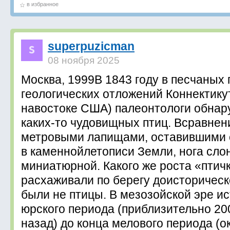
в избранное
superpuzicman
08 ноября 2025
Москва, 1999В 1843 году в песчаных 
геологических отложений Коннектику
навостоке США) палеонтологи обнар
каких-то чудовищных птиц. Всравнен
метровыми лапищами, оставившими 
в каменнойлетописи Земли, нога сло
миниатюрной. Какого же роста «птич
расхаживали по берегу доисторическ
были не птицы. В мезозойской эре ис
юрского периода (приблизительно 20
назад) до конца мелового периода (о