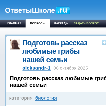
ОтветыШколе
ГЛАВНАЯ
ВОПРОСЫ
НАГРАДЫ
ЗАДАТЬ ВОПРОС
Подготовь рассказ
любимые грибы
нашей семьи
aleksandr-1
06 октября 2025
Подготовь рассказ любимые гри
нашей семьи
категория:
биология