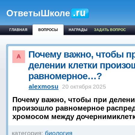
ОтветыШколе
ГЛАВНАЯ
ВОПРОСЫ
НАГРАДЫ
ЗАДАТЬ ВОПРОС
Почему важно, чтобы п
делении клетки произо
равномерное…?
alexmosu
20 октября 2025
Почему важно, чтобы при делени
произошло равномерное распре
хромосом между дочернимиклет
категория:
биология