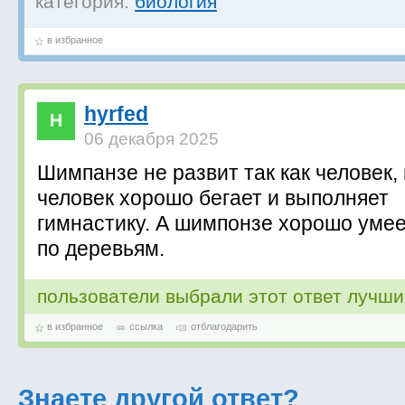
категория:
биология
в избранное
hyrfed
06 декабря 2025
Шимпанзе не развит так как человек,
человек хорошо бегает и выполняет
гимнастику. А шимпонзе хорошо умее
по деревьям.
пользователи выбрали этот ответ лучш
в избранное
ссылка
отблагодарить
Знаете другой ответ?