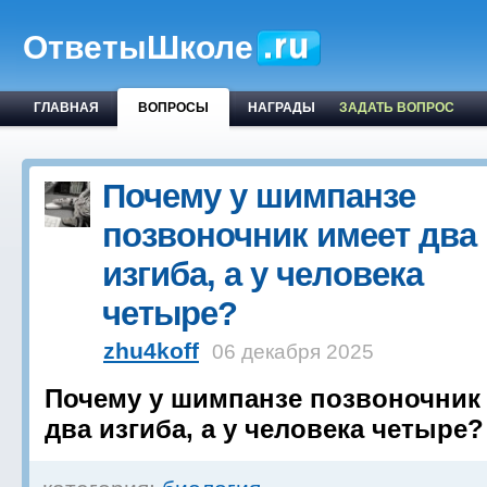
ОтветыШколе
ГЛАВНАЯ
ВОПРОСЫ
НАГРАДЫ
ЗАДАТЬ ВОПРОС
Почему у шимпанзе
позвоночник имеет два
изгиба, а у человека
четыре?
zhu4koff
06 декабря 2025
Почему у шимпанзе позвоночник
два изгиба, а у человека четыре?