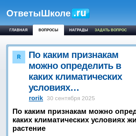
ОтветыШколе
ГЛАВНАЯ
ВОПРОСЫ
НАГРАДЫ
ЗАДАТЬ ВОПРОС
По каким признакам
можно определить в
каких климатических
условиях…
rorik
30 сентября 2025
По каким признакам можно опре
каких климатических условиях ж
растение