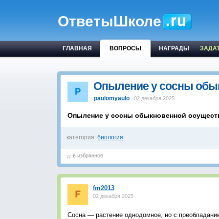
ОтветыШколе
ГЛАВНАЯ
ВОПРОСЫ
НАГРАДЫ
ЗАДА
Опыление у сосны обы
paulomyaulo
02 декабря 2025
Опыление у сосны обыкновенной осущес
категория:
биология
в избранное
fm2013
02 декабря 2025
Сосна — растение однодомное, но с преобладание