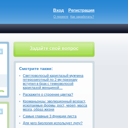
Вход
Регистрация
О проекте
Как заработать?
Задайте свой вопрос
Смотрите также:
Светловолосый кариглазый мужчина
гетерозиготный по 2-му признаку
вступил в брак с темноволосой
кариглазой женщиной…
ить
Раскажите о строение цветка?
Кроманьонцы: эволюционный возраст,
ископаемые формы, рост, череп, масса
мозга, образ жизни
Самые главные 3 функции листа
Для чего биология использует лупу?