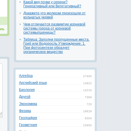
Какой вид почки у серени?
Генеративный или Вегетативный?
Докажите что молюски произошли от
кольчатых червей
Чем отличается развимтие корневой
системы гороха от корневой
ать
системыпшеницы?
Таблица: Заполни пропущенные места.
Гриб или Водоросль Утверждение: 1.
При фотосинтезе образует
органическое вещество
Алгебра
27400
Английский язык
14822
Биология
14216
Другой
7369
Экономика
720
Физика
18829
География
8304
Геометрия
15850