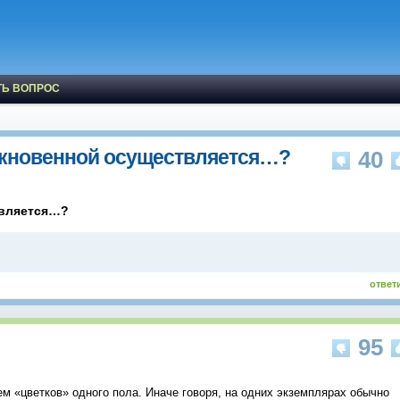
ТЬ ВОПРОС
кновенной осуществляется…?
40
твляется…?
ответ
95
м «цветков» одного пола. Иначе говоря, на одних экземплярах обычно