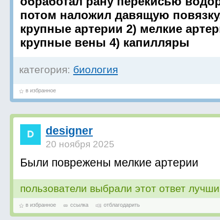
обработал рану перекисью водор
потом наложил давящую повязку.
крупные артерии 2) мелкие артер
крупные вены 4) капилляры
категория:
биология
в избранное
designer
20 ноября 2025
Были поврежены мелкие артерии
пользователи выбрали этот ответ лучш
в избранное
ссылка
отблагодарить