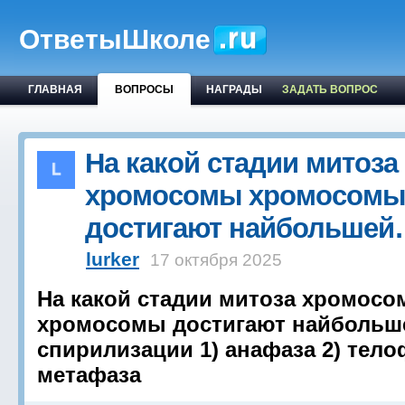
ОтветыШколе
ГЛАВНАЯ
ВОПРОСЫ
НАГРАДЫ
ЗАДАТЬ ВОПРОС
На какой стадии митоза
хромосомы хромосомы
достигают найбольше
lurker
17 октября 2025
На какой стадии митоза хромос
хромосомы достигают найбольш
спирилизации 1) анафаза 2) тело
метафаза