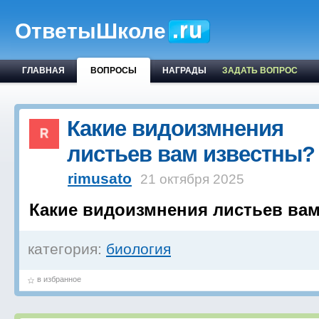
ОтветыШколе
ГЛАВНАЯ
ВОПРОСЫ
НАГРАДЫ
ЗАДАТЬ ВОПРОС
Какие видоизмнения
листьев вам известны?
rimusato
21 октября 2025
Какие видоизмнения листьев ва
категория:
биология
в избранное