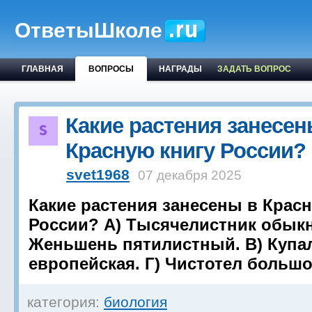
ОтветыШколе
ГЛАВНАЯ
ВОПРОСЫ
НАГРАДЫ
ЗАДАТЬ ВОПРОС
Какие растения занесен
Красную книгу России?
svet1968
07 декабря 2025
Какие растения занесены в Крас
России? А) Тысячелистник обык
Женьшень пятилистный. В) Купа
европейская. Г) Чистотел большо
категория:
биология