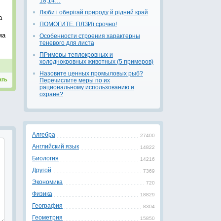
18,14…
Люби і оберігай природу й рідний край
а
ПОМОГИТЕ, ПЛЗИ) срочно!
ма
Особенности строения характерны
теневого для листа
ПРимеры теплокровных и
холоднокровных животных (5 примеров)
Назовите ценных промыловых рыб?
ать
Перечислите меры по их
рациональному использованию и
охране?
Алгебра
27400
Английский язык
14822
Биология
14216
Другой
7369
Экономика
720
Физика
18829
География
8304
Геометрия
15850