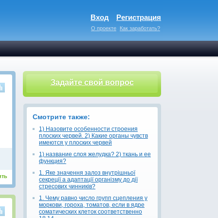
Вход
Регистрация
О проекте
Как заработать?
Задайте свой вопрос
Смотрите также:
1) Назовите особенности строения
плоских червей. 2) Какие органы чувств
имеются у плоских червей
1) название слоя желудка? 2) ткань и ее
функция?
1. Яке значення залоз внутрішньої
ить
секреції а адаптації організму до дії
стресових чинників?
1. Чему равно число групп сцепления у
моркови, гороха, томатов, если в ядре
соматических клеток соответственно