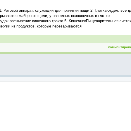
 Ротовой аппарат, служащий для принятия пищи 2. Глотка-отдел, всегд
ткрываются жаберные щели, у наземных позвоночных в глотке
лудок-расширение кишечного тракта 5. КишечникПищеварительная систе
ергии из продуктов, которые перевариваются
комментиров