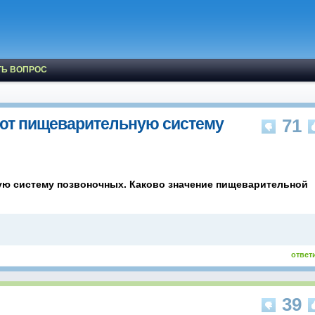
ТЬ ВОПРОС
ют пищеварительную систему
71
ю систему позвоночных. Каково значение пищеварительной
ответ
39