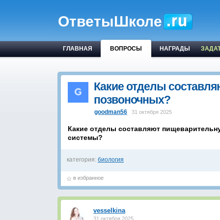
ОтветыШколе
ГЛАВНАЯ
ВОПРОСЫ
НАГРАДЫ
ЗАДА
Какие отделы составля
позвоночных?
goodman56
31 октября 2025
Какие отделы составляют пищеварительну
системы?
категория:
биология
в избранное
vesselkina
31 октября 2025