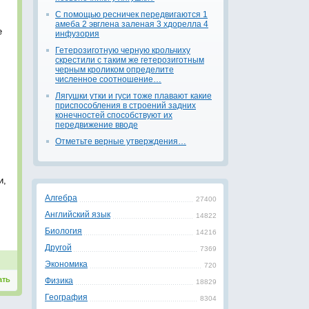
С помощью ресничек передвигаются 1
амеба 2 эвглена заленая 3 хдорелла 4
е
инфузория
Гетерозиготную черную крольчиху
скрестили с таким же гетерозиготным
черным кроликом определите
численное соотношение…
Лягушки утки и гуси тоже плавают какие
приспособления в строений задних
конечностей способствуют их
передвижение вводе
Отметьте верные утверждения…
и,
Алгебра
27400
Английский язык
14822
Биология
14216
Другой
7369
Экономика
720
ать
Физика
18829
География
8304