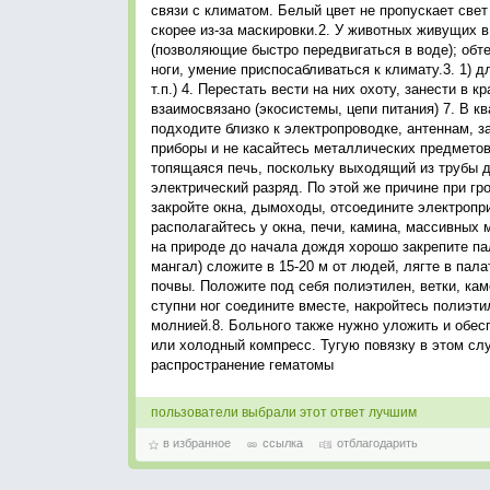
связи с климатом. Белый цвет не пропускает све
скорее из-за маскировки.2. У животных живущих 
(позволяющие быстро передвигаться в воде); обте
ноги, умение приспосабливаться к климату.3. 1) дл
т.п.) 4. Перестать вести на них охоту, занести в
взаимосвязано (экосистемы, цепи питания) 7. В к
подходите близко к электропроводке, антеннам, з
приборы и не касайтесь металлических предметов
топящаяся печь, поскольку выходящий из трубы 
электрический разряд. По этой же причине при гр
закройте окна, дымоходы, отсоедините электропр
располагайтесь у окна, печи, камина, массивных
на природе до начала дождя хорошо закрепите па
мангал) сложите в 15-20 м от людей, лягте в пала
почвы. Положите под себя полиэтилен, ветки, каме
ступни ног соедините вместе, накройтесь полиэт
молнией.8. Больного также нужно уложить и обес
или холодный компресс. Тугую повязку в этом сл
распространение гематомы
пользователи выбрали этот ответ лучшим
в избранное
ссылка
отблагодарить