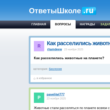
ОтветыШколе
ГЛАВНАЯ
ВОПРОСЫ
НАГРАДЫ
ЗАДА
Как расселились живот
rhamdeew
23 ноября 2025
Как расселились животные на планете?
категория:
биология
в избранное
pavelitel777
23 ноября 2025
Животные стали расселяться по планете всвязи с