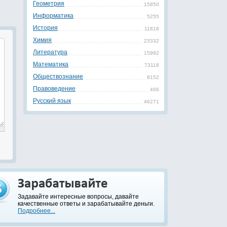
Геометрия
15850
Информатика
5255
История
11818
Химия
23332
Литература
15992
Математика
73118
Обществознание
8152
Правоведение
466
Русский язык
46271
Задавайте интересные вопросы, давайте
качественные ответы и зарабатывайте деньги.
Подробнее...