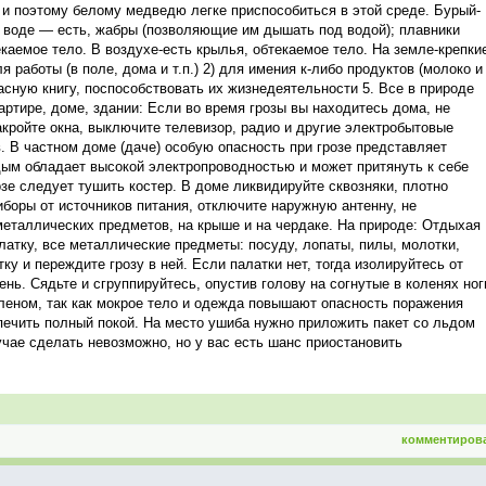
т и поэтому белому медведю легке приспособиться в этой среде. Бурый-
в воде — есть, жабры (позволяющие им дышать под водой); плавники
каемое тело. В воздухе-есть крылья, обтекаемое тело. На земле-крепки
я работы (в поле, дома и т.п.) 2) для имения к-либо продуктов (молоко и
 красную книгу, поспособствовать их жизнедеятельности 5. Все в природе
вартире, доме, здании: Если во время грозы вы находитесь дома, не
акройте окна, выключите телевизор, радио и другие электробытовые
. В частном доме (даче) особую опасность при грозе представляет
дым обладает высокой электропроводностью и может притянуть к себе
озе следует тушить костер. В доме ликвидируйте сквозняки, плотно
иборы от источников питания, отключите наружную антенну, не
 металлических предметов, на крыше и на чердаке. На природе: Отдыхая
латку, все металлические предметы: посуду, лопаты, пилы, молотки,
тку и переждите грозу в ней. Если палатки нет, тогда изолируйтесь от
нь. Сядьте и сгруппируйтесь, опустив голову на согнутые в коленях ног
иленом, так как мокрое тело и одежда повышают опасность поражения
печить полный покой. На место ушиба нужно приложить пакет со льдом
учае сделать невозможно, но у вас есть шанс приостановить
комментиров