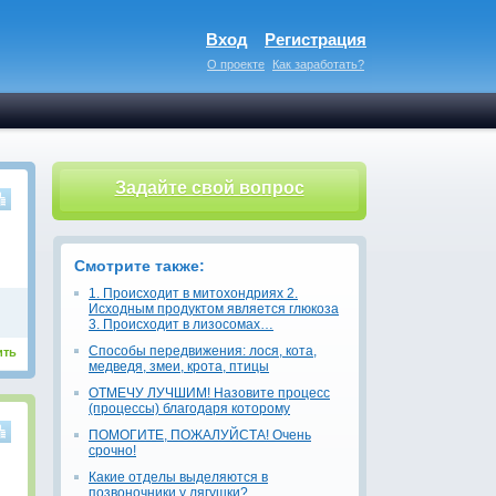
Вход
Регистрация
О проекте
Как заработать?
Задайте свой вопрос
Смотрите также:
1. Происходит в митохондриях 2.
Исходным продуктом является глюкоза
3. Происходит в лизосомах…
Способы передвижения: лося, кота,
ить
медведя, змеи, крота, птицы
ОТМЕЧУ ЛУЧШИМ! Назовите процесс
(процессы) благодаря которому
ПОМОГИТЕ, ПОЖАЛУЙСТА! Очень
срочно!
Какие отделы выделяются в
позвоночники у лягушки?