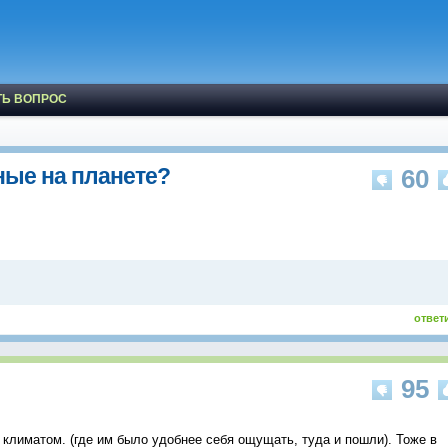
ТЬ ВОПРОС
ные на планете?
60
ответ
95
 климатом. (где им было удобнее себя ощущать, туда и пошли). Тоже в