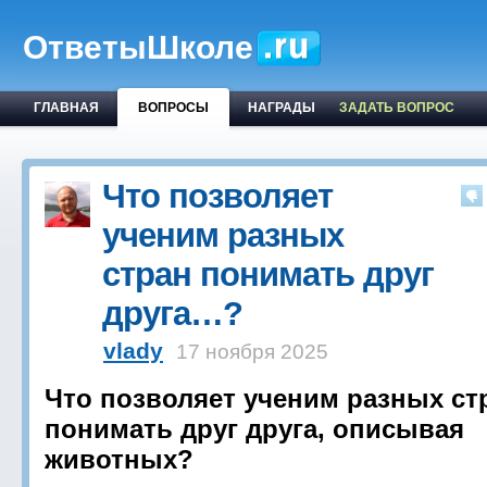
ОтветыШколе
ГЛАВНАЯ
ВОПРОСЫ
НАГРАДЫ
ЗАДАТЬ ВОПРОС
Что позволяет
ученим разных
стран понимать друг
друга…?
vlady
17 ноября 2025
Что позволяет ученим разных ст
понимать друг друга, описывая
животных?