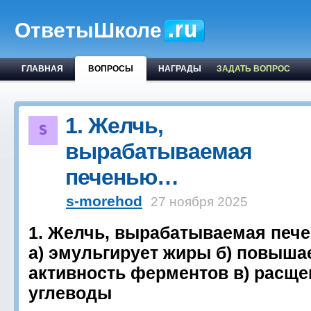
ОтветыШколе
ГЛАВНАЯ
ВОПРОСЫ
НАГРАДЫ
ЗАДАТЬ ВОПРОС
1. Желчь,
вырабатываемая
печенью…
s-morehod
27 ноября 2025
1. Желчь, вырабатываемая пече
а) эмульгирует жиры б) повыша
активность ферментов в) расще
углеводы